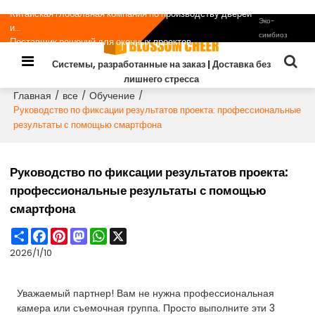
Китайская глобальная компания по производству дверей
Эко-
и...
симбиоз
Поставщик решений для оконных проектов
Системы, разработанные на заказ | Доставка без
лишнего стресса
Главная
все
Обучение
/
/
/
Руководство по фиксации результатов проекта: профессиональные
результаты с помощью смартфона
Руководство по фиксации результатов проекта:
профессиональные результаты с помощью
смартфона
Share
Facebook
Pinterest
Mastodon
WhatsApp
X
2026/1/10
Уважаемый партнер! Вам не нужна профессиональная
камера или съемочная группа. Просто выполните эти 3