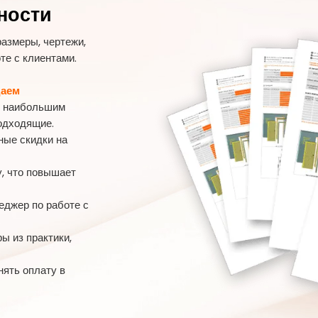
ности
азмеры, чертежи,
оте с клиентами.
даем
я наибольшим
одходящие.
ные скидки на
у, что повышает
еджер по работе с
ы из практики,
нять оплату в