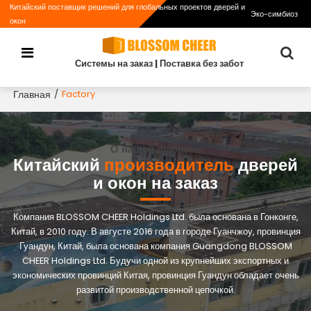
Китайский поставщик решений для глобальных проектов дверей и
Эко-симбиоз
окон
Системы на заказ | Поставка без забот
Главная
/
Factory
О нашей фабрике
Китайский
производитель
дверей
и окон на заказ
Компания BLOSSOM CHEER Holdings Ltd. была основана в Гонконге,
Китай, в 2010 году. В августе 2016 года в городе Гуанчжоу, провинция
Гуандун, Китай, была основана компания Guangdong BLOSSOM
CHEER Holdings Ltd. Будучи одной из крупнейших экспортных и
экономических провинций Китая, провинция Гуандун обладает очень
развитой производственной цепочкой.