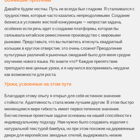
Давайте будем честны. Путь не всегда был гладким. Я сталкивался с
трудностями, которые часто казались непреодолимыми. Создание
бизнеса в условиях жесткой конкуренции — непростая задача,
особенно если речь идет о создании платформы, которая бы
связывала китайское ремесленное производство с мировыми
рынками. Представьте, что вы пытаетесь втиснуть квадратный
колышек в круглое отверстие; это очень сложно! Преодоление
культурных различий и рыночных ожиданий было для меня сродни
изучению нового языка. Но знаете что? Каждое препятствие
преподало мне ценные уроки, и я научился воспринимать неудачи
как возможности для роста.
Уроки, усвоенные на этом пути
Благодаря этому опыту я открыл для себя истинное значение
стойкости. Адаптивность стала моим лучшим другом. В этом быстро
меняющемся мире гибкость имеет первостепенное значение.
Бесчисленные проектные задачи основаны на нашей способности к
индивидуальному подходу. Нам нужно было создавать изделия с
натуральной текстурой бамбука, но при этом похожие на деревянные
двери для европейских звездных отелей, выдерживать низкие